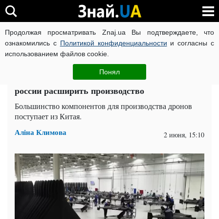
Продолжая просматривать Znaj.ua Вы подтверждаете, что
ВОЙНА РОССИИ ПРОТИВ УКРАИНЫ
КОРОНАВИРУС В 
ознакомились с
Политикой конфиденциальности
и согласны с
использованием файлов cookie.
Главная
Война
ЧИТАТИ УКРАЇНСЬКОЮ
Понял
10 тысяч "Шахедов" в месяц: Китай помог
россии расширить производство
Большинство компонентов для производства дронов
поступает из Китая.
Аліна Климова
2 июня, 15:10