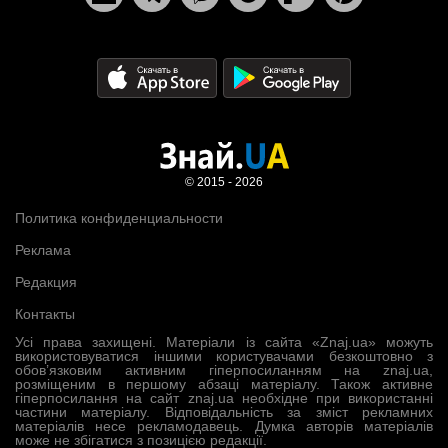
© 2015 - 2026
Политика конфиденциальности
Реклама
Редакция
Контакты
Усі права захищені. Матеріали із сайта «Znaj.ua» можуть
використовуватися іншими користувачами безкоштовно з
обов’язковим активним гіперпосиланням на znaj.ua,
розміщеним в першому абзаці матеріалу. Також активне
гіперпосилання на сайт znaj.ua необхідне при використанні
частини матеріалу. Відповідальність за зміст рекламних
матеріалів несе рекламодавець. Думка авторів матеріалів
може не збігатися з позицією редакції.