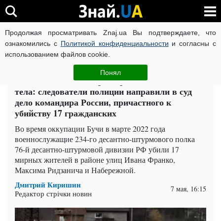
Продолжая просматривать Znaj.ua Вы подтверждаете, что
ВОЙНА РОССИИ ПРОТИВ УКРАИНЫ
КОРОНАВИРУС В 
ознакомились с
Политикой конфиденциальности
и согласны с
использованием файлов cookie.
Главная
Война
ЧИТАТИ УКРАЇНСЬКОЮ
Понял
Выгоняли из домов, расстреливали и сжигали
тела: следователи полиции направили в суд
дело командира России, причастного к
убийству 17 гражданских
Во время оккупации Бучи в марте 2022 года
военнослужащие 234-го десантно-штурмового полка
76-й десантно-штурмовой дивизии РФ убили 17
мирных жителей в районе улиц Ивана Франко,
Максима Ридзанича и Набережной.
Дмитрий Киришин
7 мая, 16:15
Редактор стрічки новин