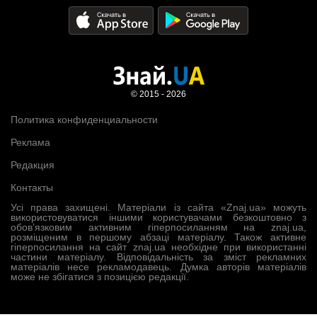
© 2015 - 2026
Политика конфиденциальности
Реклама
Редакция
Контакты
Усі права захищені. Матеріали із сайта «Znaj.ua» можуть
використовуватися іншими користувачами безкоштовно з
обов’язковим активним гіперпосиланням на znaj.ua,
розміщеним в першому абзаці матеріалу. Також активне
гіперпосилання на сайт znaj.ua необхідне при використанні
частини матеріалу. Відповідальність за зміст рекламних
матеріалів несе рекламодавець. Думка авторів матеріалів
може не збігатися з позицією редакції.