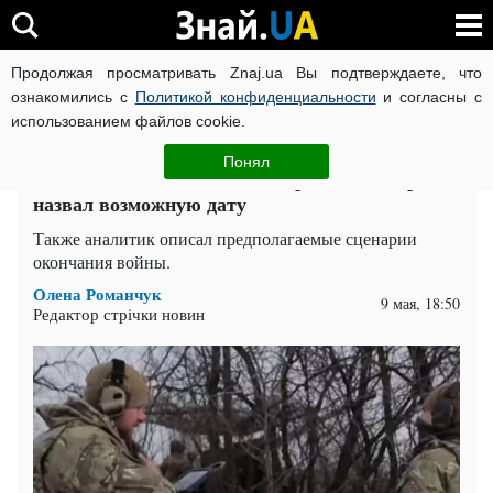
Продолжая просматривать Znaj.ua Вы подтверждаете, что
ВОЙНА РОССИИ ПРОТИВ УКРАИНЫ
КОРОНАВИРУС В 
ознакомились с
Политикой конфиденциальности
и согласны с
использованием файлов cookie.
Главная
Война
ЧИТАТИ УКРАЇНСЬКОЮ
Понял
Когда закончится война в Украине: эксперт
назвал возможную дату
Также аналитик описал предполагаемые сценарии
окончания войны.
Олена Романчук
9 мая, 18:50
Редактор стрічки новин