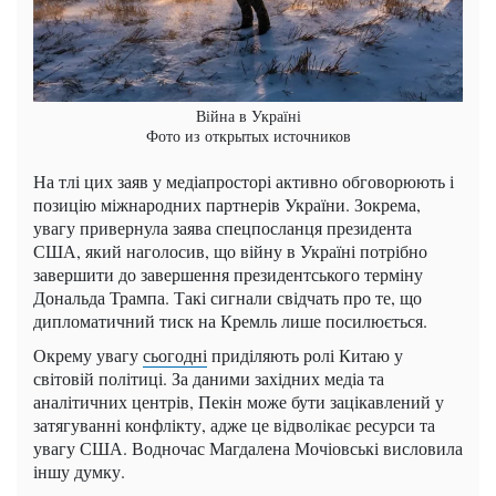
Війна в Україні
Фото из открытых источников
На тлі цих заяв у медіапросторі активно обговорюють і
позицію міжнародних партнерів України. Зокрема,
увагу привернула заява спецпосланця президента
США, який наголосив, що війну в Україні потрібно
завершити до завершення президентського терміну
Дональда Трампа. Такі сигнали свідчать про те, що
дипломатичний тиск на Кремль лише посилюється.
Окрему увагу
сьогодні
приділяють ролі Китаю у
світовій політиці. За даними західних медіа та
аналітичних центрів, Пекін може бути зацікавлений у
затягуванні конфлікту, адже це відволікає ресурси та
увагу США. Водночас Магдалена Мочіовські висловила
іншу думку.