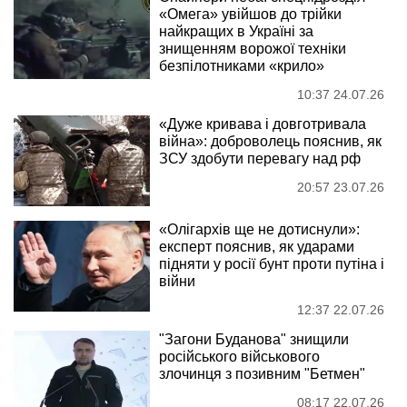
«Омега» увійшов до трійки
найкращих в Україні за
знищенням ворожої техніки
безпілотниками «крило»
10:37 24.07.26
«Дуже кривава і довготривала
війна»: доброволець пояснив, як
ЗСУ здобути перевагу над рф
20:57 23.07.26
«Олігархів ще не дотиснули»:
експерт пояснив, як ударами
підняти у росії бунт проти путіна і
війни
12:37 22.07.26
"Загони Буданова" знищили
російського військового
злочинця з позивним "Бетмен"
08:17 22.07.26