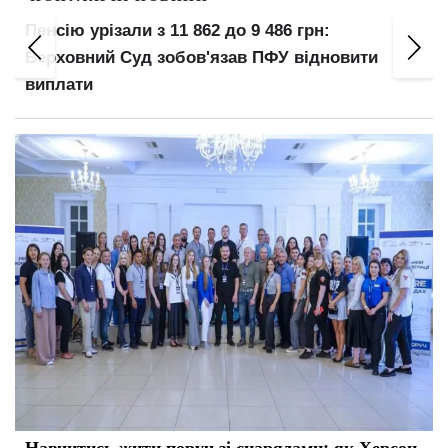
5 років в'язниці попри бронювання: суд виніс
вирок за ухилення від мобілізації
Навчитись жити поруч зі снарядами: як Херсон