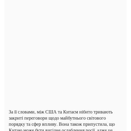
За її словами, між США та Китаєм нібито тривають
закриті переговори щодо майбутнього світового
порядку та сфер впливу. Вона також припустила, що
Китаю може бути вигідне ослаблення росії, адже це