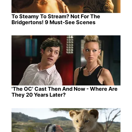
To Steamy To Stream? Not For The
Bridgertons! 9 Must-See Scenes
'The OC' Cast Then And Now - Where Are
They 20 Years Later?