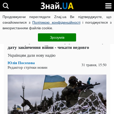
Продовжуючи переглядати Znaj.ua Ви підтверджуєте, що
ВІЙНА РОСІЇ ПРОТИ УКРАЇНИ
КОРОНАВІРУС В УКРАЇНІ І
ознайомилися з
Політикою конфіденційності
і погоджуєтеся з
використанням файлів cookie.
Головна
Війна
ЧИТАТЬ НА РУССКОМ
Зрозумів
"Ці дні вирішальні": мольфарка назвала нову
дату закінчення війни - чекати недовго
Українцям дали нову надію
Юлія Посохова
31 травня, 15:50
Редактор стрічки новин