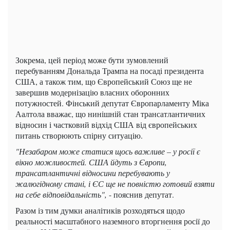
Зокрема, цей період може бути зумовлений
перебуванням Дональда Трампа на посаді президента
США, а також тим, що Європейський Союз ще не
завершив модернізацію власних оборонних
потужностей. Фінський депутат Європарламенту Міка
Аалтола вважає, що нинішній стан трансатлантичних
відносин і частковий відхід США від європейських
питань створюють спірну ситуацію.
"Незабаром може статися щось важливе – у росії є
вікно можливостей. США йдуть з Європи,
трансатлантичні відносини перебувають у
жалюгідному стані, і ЄС ще не повністю готовий взяти
на себе відповідальність",
- пояснив депутат.
Разом із тим думки аналітиків розходяться щодо
реальності масштабного наземного вторгнення росії до