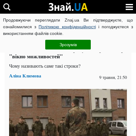
Продовжуючи переглядати Znaj.ua Ви підтверджуєте, що
ВІЙНА РОСІЇ ПРОТИ УКРАЇНИ
КОРОНАВІРУС В УКРАЇНІ І
ознайомилися з
Політикою конфіденційності
і погоджуєтеся з
використанням файлів cookie.
Головна
Війна
ЧИТАТЬ НА РУССКОМ
Зрозумів
Росія може напасти на Європу: попередили про
"вікно можливостей"
Чому називають саме такі строки?
Аліна Климова
9 травня, 21:50