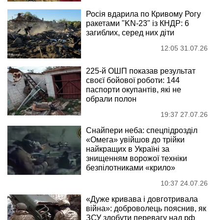
Росія вдарила по Кривому Рогу
ракетами "KN-23" із КНДР: 6
загиблих, серед них діти
12:05 31.07.26
225-й ОШП показав результат
своєї бойової роботи: 144
паспорти окупантів, які не
обрали полон
19:37 27.07.26
Снайпери неба: спецпідрозділ
«Омега» увійшов до трійки
найкращих в Україні за
знищенням ворожої техніки
безпілотниками «крило»
10:37 24.07.26
«Дуже кривава і довготривала
війна»: доброволець пояснив, як
ЗСУ здобути перевагу над рф