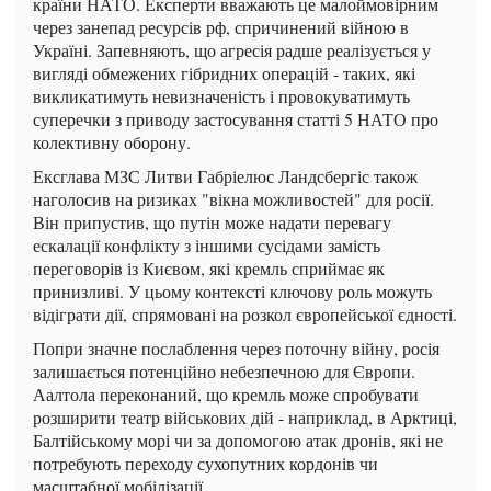
країни НАТО. Експерти вважають це малоймовірним
через занепад ресурсів рф, спричинений війною в
Україні. Запевняють, що агресія радше реалізується у
вигляді обмежених гібридних операцій - таких, які
викликатимуть невизначеність і провокуватимуть
суперечки з приводу застосування статті 5 НАТО про
колективну оборону.
Ексглава МЗС Литви Габріелюс Ландсбергіс також
наголосив на ризиках "вікна можливостей" для росії.
Він припустив, що путін може надати перевагу
ескалації конфлікту з іншими сусідами замість
переговорів із Києвом, які кремль сприймає як
принизливі. У цьому контексті ключову роль можуть
відіграти дії, спрямовані на розкол європейської єдності.
Попри значне послаблення через поточну війну, росія
залишається потенційно небезпечною для Європи.
Аалтола переконаний, що кремль може спробувати
розширити театр військових дій - наприклад, в Арктиці,
Балтійському морі чи за допомогою атак дронів, які не
потребують переходу сухопутних кордонів чи
масштабної мобілізації.