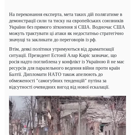
На переконання експерта, мета таких дій полягатиме в
демонстрації сили та тиску на європейських союзників
України без прямого зіткнення зі США. Водночас США
можуть трактувати ці атаки як недостатньо стратегічно
значущі та закликати до переговорів із рф.
Втім, деякі політики утримуються від драматизації
ситуації. Президент Естонії Алар Каріс зазначає, що
росія надто поглиблена у конфлікт із Україною й не має
ресурсів для паралельного ведення війни проти країн
Балтії. Дипломати НАТО також апелюють до
обмеженості "самогубних тенденцій" путіна за
відсутності очевидних вигод від нової ескалації.